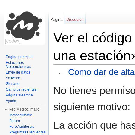
Página
Discusión
Ver el códig
una estación
Página principal
Estaciones
Meteorológicas
←
Como dar de alta
Envío de datos
Software
Saltar a:
navegación
,
buscar
Glosario
No tienes permiso
Cambios recientes
Página aleatoria
Ayuda
siguiente motivo:
Red Meteoclimatic
Meteoclimatic
Forum
La acción que has 
Foro Auditorías
Preguntas Frecuentes