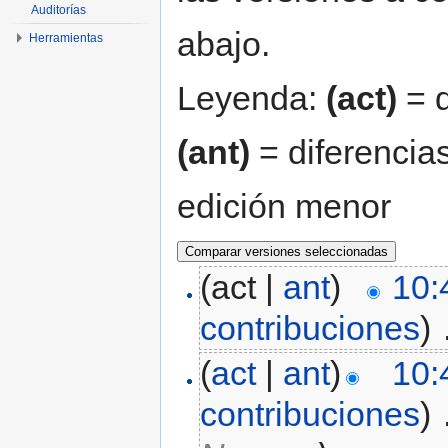
Auditorías
abajo.
Herramientas
Leyenda:
(act)
= d
(ant)
= diferencias
edición menor
(act |
ant
)
10:
contribuciones
)
‎
(
act
|
ant
)
10:
contribuciones
)
‎