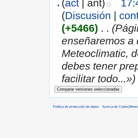
(
act
| ant)
17:
(
Discusión
|
con
(+5466)
‎
. .
(Pági
enseñaremos a d
Meteoclimatic, 
debes tener pre
facilitar todo...»)
Política de protección de datos
Acerca de Codex|Meteo