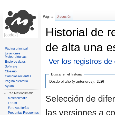
Página
Discusión
Historial de 
de alta una e
Página principal
Estaciones
Meteorológicas
Ver los registros de
Envío de datos
Software
Saltar a:
navegación
,
buscar
Glosario
Buscar en el historial
Cambios recientes
Desde el año (y anteriores):
Página aleatoria
Ayuda
Red Meteoclimatic
Selección de dife
Meteoclimatic
Forum
Foro Auditorías
las versiones a c
Preguntas Frecuentes