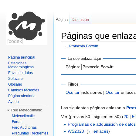
Página
Discusión
Páginas que enlaza
←
Protocolo Ecowitt
Saltar a:
navegación
,
buscar
Página principal
Lo que enlaza aquí
Estaciones
Página:
Meteorológicas
Envío de datos
Software
Filtros
Glosario
Cambios recientes
Ocultar
inclusiones |
Ocultar
enlaces
Página aleatoria
Ayuda
Las siguientes páginas enlazan a
Prot
Red Meteoclimatic
Meteoclimatic
Ver (previas 50 | siguientes 50) (
20
|
5
Forum
Programas de adquisición de datos
Foro Auditorías
WS2320
‎
(
← enlaces
)
Preguntas Frecuentes