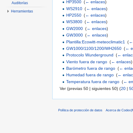
HP3500
‎
(
← enlaces
)
Auditorías
WS2910
‎
(
← enlaces
)
Herramientas
HP2550
‎
(
← enlaces
)
WS3800
‎
(
← enlaces
)
GW2000
‎
(
← enlaces
)
GW3000
‎
(
← enlaces
)
Plantilla:Ecowitt-meteoclimatic1
‎
(
←
GW1000/1100/1200/WH2650
‎
(
← e
Protocolo Wunderground
‎
(
← enlac
Viento fuera de rango
‎
(
← enlaces
)
Barómetro fuera de rango
‎
(
← enla
Humedad fuera de rango
‎
(
← enla
Temperatura fuera de rango
‎
(
← en
Ver (previas 50 | siguientes 50) (
20
|
5
Política de protección de datos
Acerca de Codex|M