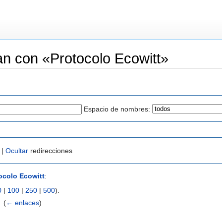
n con «Protocolo Ecowitt»
Espacio de nombres:
 |
Ocultar
redirecciones
ocolo Ecowitt
:
0
|
100
|
250
|
500
).
‎
(
← enlaces
)