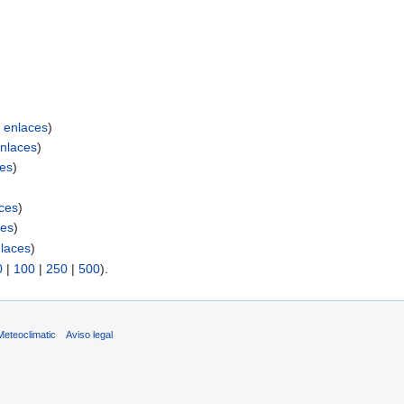
 enlaces
)
nlaces
)
es
)
ces
)
ces
)
laces
)
0
|
100
|
250
|
500
).
eteoclimatic
Aviso legal