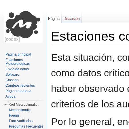
Página
Discusión
Estaciones co
Saltar a:
navegación
,
buscar
Esta situación, 
Página principal
Estaciones
Meteorológicas
Envío de datos
como datos crític
Software
Glosario
haber observado e
Cambios recientes
Página aleatoria
Ayuda
criterios de los au
Red Meteoclimatic
Meteoclimatic
Forum
Por lo general, en
Foro Auditorías
Preguntas Frecuentes