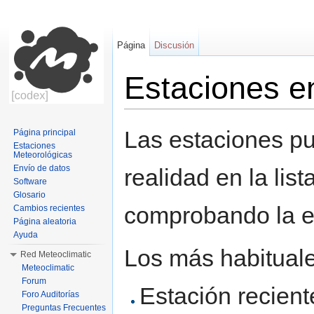
Página
Discusión
Estaciones e
Saltar a:
navegación
,
buscar
Las estaciones pu
Página principal
Estaciones
Meteorológicas
Envío de datos
realidad en la lis
Software
Glosario
comprobando la es
Cambios recientes
Página aleatoria
Ayuda
Los más habituale
Red Meteoclimatic
Meteoclimatic
Forum
Estación recient
Foro Auditorías
Preguntas Frecuentes